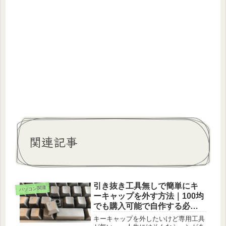
関連記事
引き抜き工具無しで簡単にキ
パソコン関連
ーキャップを外す方法｜100均
でも購入可能で自作する必要
もなし！
キーキャップを外したいけど専用工具