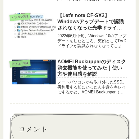
しました。やってみたら想像の10倍く
らい簡単で、正直かなりの驚きです。
そんなサーバーお引越しについて備忘
【Let’s note CF-SX2】
パソコン関連
録をかねてご紹介します。ちな...
Windowsアップデートで認識
されなくなった光学ドライブ
を復活させた話
2022年6月中旬、Windows 10のアップ
デートをしたところ、突如としてDVD
ドライブが認識されなくなってしまい
ました。デバイスマネージャーをチェ
ックしてみると、DVD/CD ROM ドラ
イブにビックリマークがついており開
AOMEI Buckupperのディスク
パソコン関連
いてみると「...
消去機能を使ってみた｜使い
方や使用感を解説
ノートパソコンから取り外したSSD。
再利用する前にいったん中身をキレイ
にするかと、AOMEI Buckupper（無
料版）のディスク消去機能を使ってみ
ました。使ってみた感想は、簡単にデ
ィスクの初期化ができ大満足といった
ところ。パソコンから取...
コメント