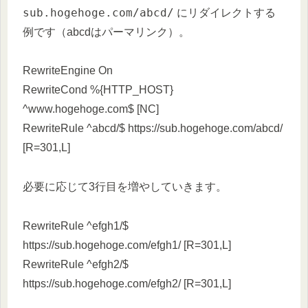
sub.hogehoge.com/abcd/
にリダイレクトする
例です（abcdはパーマリンク）。
RewriteEngine On
RewriteCond %{HTTP_HOST}
^www.hogehoge.com$ [NC]
RewriteRule ^abcd/$ https://sub.hogehoge.com/abcd/
[R=301,L]
必要に応じて3行目を増やしていきます。
RewriteRule ^efgh1/$
https://sub.hogehoge.com/efgh1/ [R=301,L]
RewriteRule ^efgh2/$
https://sub.hogehoge.com/efgh2/ [R=301,L]