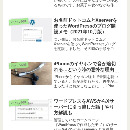
が無い…。人生にはそんなシーンがあ
るものです。お菓子を食べながら作業
をしていて、お菓子のクズがキーボー
ドの隙間に落ちた…。キーボードの奥
に見えるホコリと髪の毛が気になって
お名前ドットコムとXserverを
パソコン関連
仕事に集中できない…。子供がキーキ
使ったWordPressのブログ開
ャ...
設メモ（2021年10月版）
つい先日、お名前ドットコムと
Xserverを使ってWordPressのブログ
を開設しました。その時の手順をご紹
介していきます。基本的には自分用の
備忘録なのですが、これからお名前ド
ットコムとXserverを使って
iPhoneのイヤホンで音が途切
パソコン関連
WordPressのブログを開...
れる…という時の意外な理由
iPhoneからイヤホン経由で音楽を聴い
ていると、音が途切れたり、再生が止
まったりとおかしなことに…。iPhone
の不具合かとも思いましたが、原因は
意外なところに隠れていました。イヤ
ホン経由で音がおかしい…という方は
ワードプレスをAWSからXサ
パソコン関連
ぜひ本文をチェックしてく...
ーバーに引っ越した話｜やり
方解説も
管理していたホームページ
（WordPressで作成したモノ）のサー
バーをAWSからXserverへとお引越し