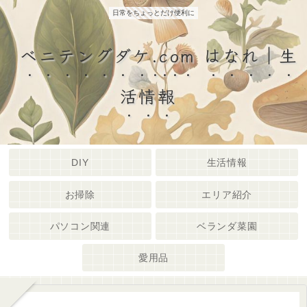
日常をちょっとだけ便利に
ベニテングダケ.com はなれ｜生
活情報
DIY
生活情報
お掃除
エリア紹介
パソコン関連
ベランダ菜園
愛用品