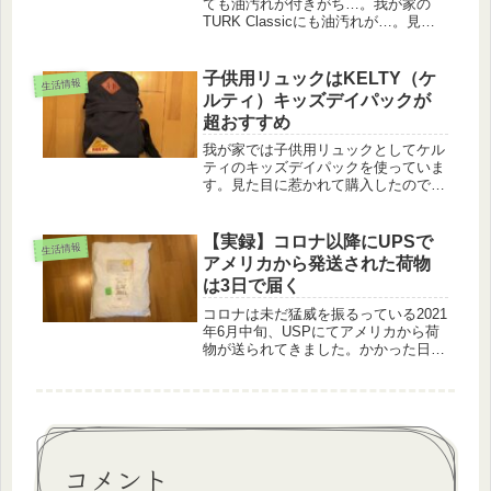
ても油汚れが付きがち…。我が家の
TURK Classicにも油汚れが…。見て
みぬフリをしていたのですが、重い腰
を上げ、油汚れを焼き切ることにしま
した。結果としては大満足。見た目も
子供用リュックはKELTY（ケ
生活情報
キレイになりましたし、油汚れ...
ルティ）キッズデイパックが
超おすすめ
我が家では子供用リュックとしてケル
ティのキッズデイパックを使っていま
す。見た目に惹かれて購入したのです
が、実際に使ってみると、さらにお気
に入りになりました。そんな経験から
ケルティキッズデイパックのおすすめ
【実録】コロナ以降にUPSで
生活情報
ポイントをご紹介していきたいと思い
アメリカから発送された荷物
ま...
は3日で届く
コロナは未だ猛威を振るっている2021
年6月中旬、USPにてアメリカから荷
物が送られてきました。かかった日数
はコロナ以前と変わらず2日～3日ほど
（おどろくほど速いっ！）。UPSでア
メリカから日本に荷物を送る場合、コ
ロナの影響はさほど無いよう...
コメント