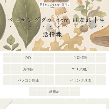
日常をちょっとだけ便利に
ベニテングダケ.com はなれ｜生
活情報
DIY
生活情報
お掃除
エリア紹介
パソコン関連
ベランダ菜園
愛用品