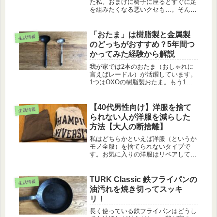
た私。おまけに椅子に座るとすぐに足
を組みたくなる悪いクセも…。そんな
ツケが巡り巡って、ここ数年、腰痛に
悩まされるようになってしまいまし
た。椅子に座る際の姿勢の悪さや足を
「おたま」は樹脂製と金属製
生活情報
組むといった悪癖が原因なのはわかっ
のどっちがおすすめ？5年間つ
てい...
かってみた経験から解説
我が家では2本のおたま（おしゃれに
言えばレードル）が活躍しています。
1つはOXOの樹脂製おたま。もう1つ
はZWILLINGのステンレス製おたまで
す。いずれも5年以上愛用しているお
気に入りではあるのですが、どっちが
【40代男性向け】洋服を捨て
生活情報
使いやすいかといえばOXOの...
られない人が洋服を減らした
方法【大人の断捨離】
私はどちらかといえば洋服（というか
モノ全般）を捨てられないタイプで
す。お気に入りの洋服はリペアして着
るので、洋服を捨てることはめったに
ありません。けれど、40代になり、モ
ノで溢れかえる部屋を見ていると「少
TURK Classic 鉄フライパンの
生活情報
し洋服を減らさないとな」という気持
油汚れを焼き切ってスッキ
ち...
リ！
長く使っている鉄フライパンはどうし