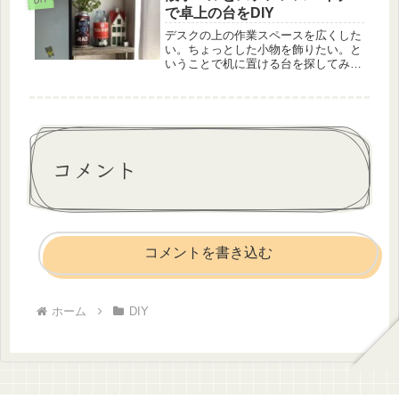
話なので、名入れを自分で補修するこ
で卓上の台をDIY
と...
デスクの上の作業スペースを広くした
い。ちょっとした小物を飾りたい。と
いうことで机に置ける台を探してみた
のですが、都合よくピッタリサイズの
台は見つからないですよね。というこ
とで机の上に置ける台を自作しまし
た。素材はAmazonの梱包に使われ
て...
コメント
コメントを書き込む
ホーム
DIY