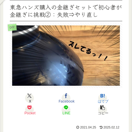
東急ハンズ購入の金継ぎセットで初心者が
金継ぎに挑戦②：失敗⇒やり直し
DIY
X
Facebook
はてブ
Pocket
LINE
コピー
2021.04.25
2025.02.12