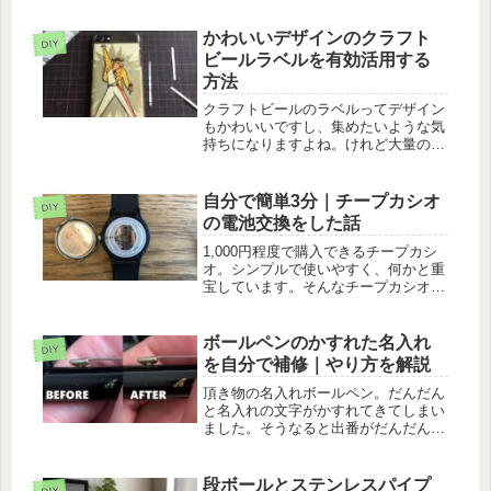
庫のあの雰囲気。憧れますよね。とは
いえ、実際にラベルを貼ろうとすると
かわいいデザインのクラフト
DIY
ちょっとした抵抗感もあるモノです。
ビールラベルを有効活用する
そ...
方法
クラフトビールのラベルってデザイン
もかわいいですし、集めたいような気
持ちになりますよね。けれど大量の缶
を収集するとなると、スペースも大変
ですし、ちょっと現実的じゃないです
よね。そんな時にはオリジナルのスマ
自分で簡単3分｜チープカシオ
DIY
ホケースにするのがおすすめ。やり方
の電池交換をした話
は...
1,000円程度で購入できるチープカシ
オ。シンプルで使いやすく、何かと重
宝しています。そんなチープカシオで
すが、電池が切れてしまったので、自
分で交換しました。かかった費用は
110円のみ。お店で電池交換するより
ボールペンのかすれた名入れ
DIY
もかなりリーズナブルです。本ブロ...
を自分で補修｜やり方を解説
頂き物の名入れボールペン。だんだん
と名入れの文字がかすれてきてしまい
ました。そうなると出番がだんだんと
減ってしまい、ボールペンの立場とし
てはちょっと悲しい状態になってしま
います。それもちょっともったいない
段ボールとステンレスパイプ
DIY