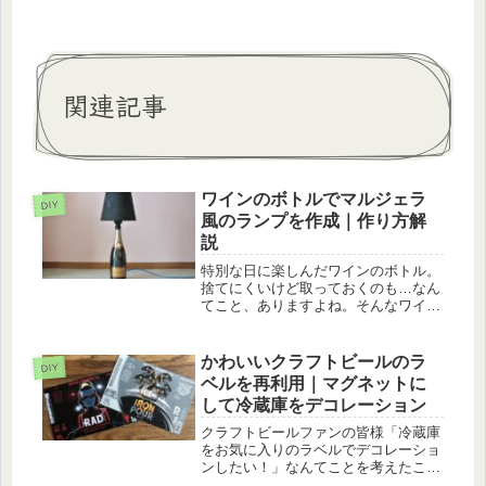
関連記事
ワインのボトルでマルジェラ
DIY
風のランプを作成｜作り方解
説
特別な日に楽しんだワインのボトル。
捨てにくいけど取っておくのも…なん
てこと、ありますよね。そんなワイン
ボトルを使ってランプ（マルタン・マ
ルジェラ風）を作成してみました。結
果としてはなかなかによい感じ。そん
かわいいクラフトビールのラ
DIY
なボトルランプの作り方について解説
ベルを再利用｜マグネットに
し...
して冷蔵庫をデコレーション
クラフトビールファンの皆様「冷蔵庫
をお気に入りのラベルでデコレーショ
ンしたい！」なんてことを考えたこと
はありませんか？ビアバーの壁や冷蔵