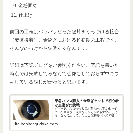
金粉固め
仕上げ
前回の工程はバラバラだった破片をくっつける接合
（麦漆接着）。金継ぎにおける超初期の工程です。
そんなのっけから失敗するなんて…。
詳細は下記ブログをご参照ください。下記を書いた
時点では失敗してるなんて想像もしておらずウキウ
キしている感じが伝わると思います。
東急ハンズ購入の金継ぎセットで初心者
が金継ぎに挑戦
ずっと気になりつつ敷居の高さから手を出せず
にいた金継ぎ。道具をそろえるのも大変そうだ
な…なんて思っていたところ東急ハンズで初心
者向けのセット（一通りそろっているみたいで
す）を発見。まったくの金継ぎ初心者が挑戦し
life.benitengudake.com
てみました。というか挑戦中です...