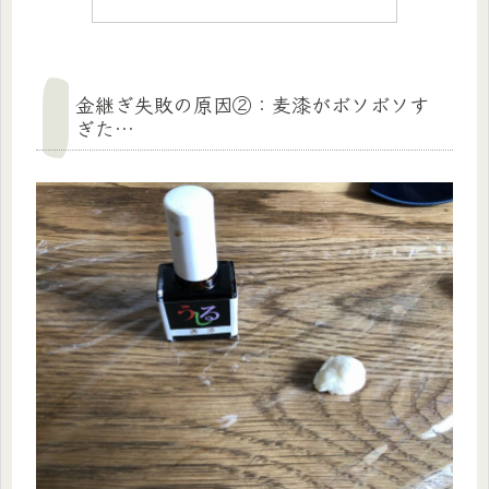
金継ぎ失敗の原因②：麦漆がボソボソす
ぎた…