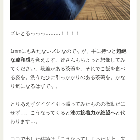
ズレとるっっっ………！！！！
1mmにもみたないズレなのですが、手に持つと
超絶
な違和感
を覚えます。皆さんもちょっと想像してみ
てください。段差がある茶碗を。それでご飯を食べ
る姿を。洗うたびに引っかかりのある茶碗を。かな
り気になるはずです。
とりあえずグイグイ引っ張ってみたものの微動だに
せず…。こうなってくると
漆の接着力が絶望へ
と代
わります…。
ココで出した結論は「こうなってしまった以上、先