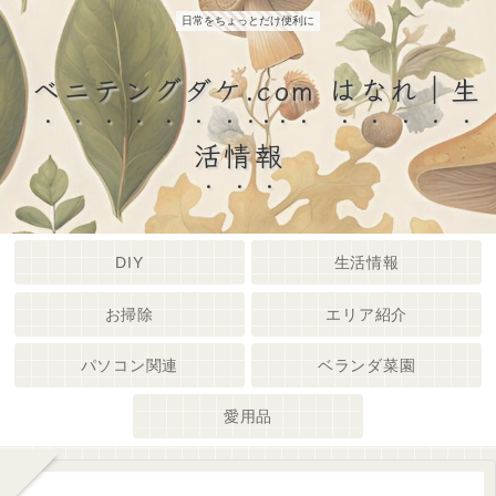
日常をちょっとだけ便利に
ベニテングダケ.com はなれ｜生
活情報
DIY
生活情報
お掃除
エリア紹介
パソコン関連
ベランダ菜園
愛用品