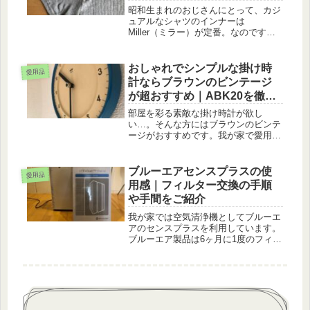
昭和生まれのおじさんにとって、カジ
ュアルなシャツのインナーは
Miller（ミラー）が定番。なのです
が、最近とんと見かけなくなり…。見
かけたとしても、ボーダーだったりで
合わせづらいものばかり。なおかつ、
おしゃれでシンプルな掛け時
愛用品
妙に値段が高く（昔は3パックで
計ならブラウンのビンテージ
4,000...
が超おすすめ｜ABK20を徹底
レビュー
部屋を彩る素敵な掛け時計が欲し
い…。そんな方にはブラウンのビンテ
ージがおすすめです。我が家で愛用し
ているABW20という機種についてご
紹介していきたいと思います。読んだ
ら欲しくなること必至。物欲を刺激さ
ブルーエアセンスプラスの使
愛用品
れたくない人は読まないようが良いか
用感｜フィルター交換の手順
もで...
や手間をご紹介
我が家では空気清浄機としてブルーエ
アのセンスプラスを利用しています。
ブルーエア製品は6ヶ月に1度のフィル
ター交換が必要なのですが、「それっ
てどれくらいめんどくさいの？」と気
になっている方もいるはず。そんな皆
様の参考になるよう、フィルター交
換...