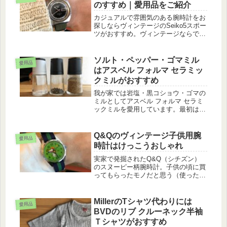
のすすめ｜愛用品をご紹介
カジュアルで雰囲気のある腕時計をお
探しならヴィンテージのSeiko5スポー
ツがおすすめ。ヴィンテージならでは
のこなれた見た目ながら、お値段もお
手頃なので、気軽に使用できます。そ
んなヴィンテージ Seiko 5スポーツに
ソルト・ペッパー・ゴマミル
愛用品
ついて、愛用しているモ...
はアスベル フォルマ セラミッ
クミルがおすすめ
我が家では岩塩・黒コショウ・ゴマの
ミルとしてアスベル フォルマ セラミ
ックミルを愛用しています。最初はゴ
マ専用を購入し、その使い心地の良さ
から岩塩用・黒コショウ用を買い足し
ました。そんなアスベル フォルマ セ
Q&Qのヴィンテージ子供用腕
愛用品
ラミックミルについて、おすすめポ...
時計はけっこうおしゃれ
実家で発掘されたQ&Q（シチズン）
のスヌーピー柄腕時計。子供の頃に買
ってもらったモノだと思う（使った記
憶はなし）なので、製造はおそらく30
年以上前です。動力はなんと手巻きと
のことで、戯れに巻いてみたらいまだ
MillerのTシャツ代わりには
愛用品
に動きました。しばらく使ってみて
BVDのリブ クルーネック半袖
も...
Ｔシャツがおすすめ