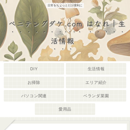
日常をちょっとだけ便利に
ベニテングダケ.com はなれ｜生
活情報
DIY
生活情報
お掃除
エリア紹介
パソコン関連
ベランダ菜園
愛用品