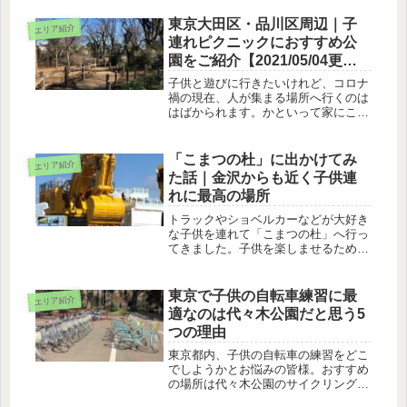
エリアでもおすすめなのが久留米市。
言語・文化などが福岡市内とは大きく
東京大田区・品川区周辺｜子
エリア紹介
異なっており、なおかつ市内からのア
連れピクニックにおすすめ公
ク...
園をご紹介【2021/05/04更
新】
子供と遊びに行きたいけれど、コロナ
禍の現在、人が集まる場所へ行くのは
はばかられます。かといって家にこも
ってテレビばかり見せるのも…。とい
うことで私は美味しいパンやお弁当を
買って、近所の公園で子供とのんびり
「こまつの杜」に出かけてみ
エリア紹介
ピクニックを楽しんでいます。実際に
た話｜金沢からも近く子供連
訪...
れに最高の場所
トラックやショベルカーなどが大好き
な子供を連れて「こまつの杜」へ行っ
てきました。子供を楽しませるために
いったつもりだったのですが、自分自
身が大興奮。小松市内観光も含め、最
高の時間を過ごすことができました。
東京で子供の自転車練習に最
エリア紹介
また、訪れてみて気が付いた注意点や
適なのは代々木公園だと思う5
周...
つの理由
東京都内、子供の自転車の練習をどこ
でしようかとお悩みの皆様。おすすめ
の場所は代々木公園のサイクリングセ
ンターです。なぜ代々木公園がおすす