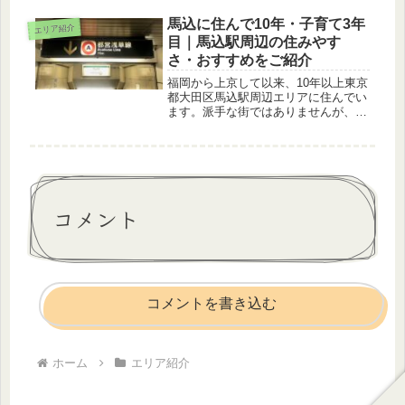
めなのか、その理由を紹介していま
す。自転車の練習場所で迷っている方
馬込に住んで10年・子育て3年
エリア紹介
はぜひ参考にしてみてください。
目｜馬込駅周辺の住みやす
さ・おすすめをご紹介
福岡から上京して以来、10年以上東京
都大田区馬込駅周辺エリアに住んでい
ます。派手な街ではありませんが、だ
からこそ住みやすくお気に入りです。
子供が生まれて以来のここ3年は馬込
にて子育て中です。馬込周辺への引っ
越しを考えている人に向け、地元民
だ...
コメント
コメントを書き込む
ホーム
エリア紹介