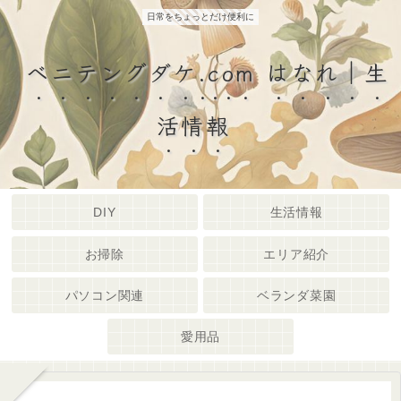
日常をちょっとだけ便利に
ベニテングダケ.com はなれ｜生
活情報
DIY
生活情報
お掃除
エリア紹介
パソコン関連
ベランダ菜園
愛用品