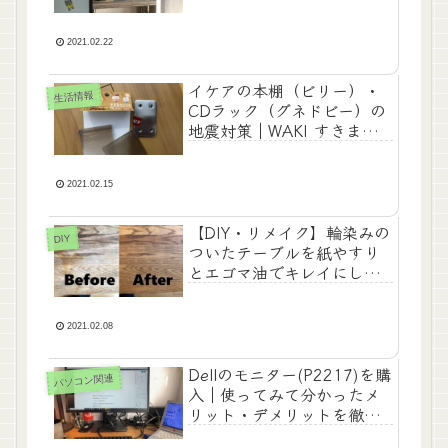
2021.02.22
イケアの本棚（ビリー）・
生活情報
CDラック（グネドビー）の
地震対策｜WAKI すきまマ
ットは良さげ
2021.02.15
【DIY・リメイク】輪染みの
DIY
ついたテーブルを紙やすり
とエゴマ油でキレイにした
話｜やり方解説も
2021.02.08
Dellのモニター(P2217)を購
パソコン関連
入｜使ってみて分かったメ
リット・デメリットを徹底
レビュー