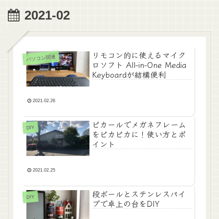
2021-02
リモコン的に使えるマイク
パソコン関連
ロソフト All-in-One Media
Keyboardが結構便利
2021.02.26
ピカールでメガネフレーム
DIY
をピカピカに！使い方とポ
イント
2021.02.25
段ボールとステンレスパイ
DIY
プで卓上の台をDIY