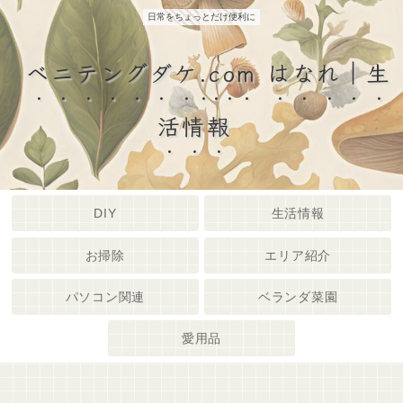
日常をちょっとだけ便利に
ベニテングダケ.com はなれ｜生
活情報
DIY
生活情報
お掃除
エリア紹介
パソコン関連
ベランダ菜園
愛用品